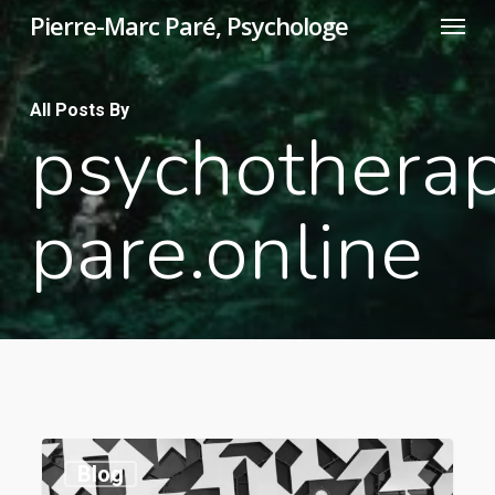
Menu
Skip
Pierre-Marc Paré, Psychologe
to
main
All Posts By
content
psychotherap
pare.online
0
Blog