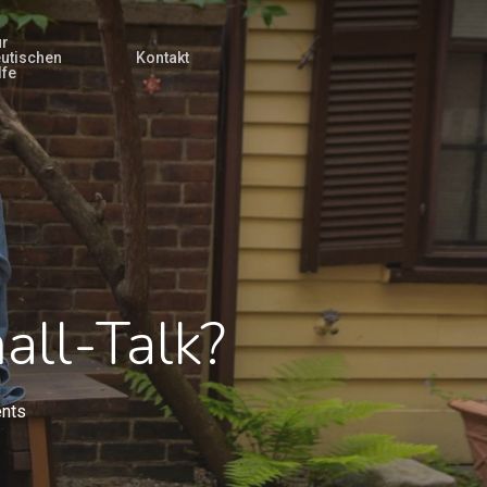
ur
utischen
Kontakt
lfe
all-Talk?
nts