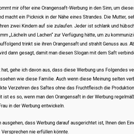
mt mir öfter eine Orangensaft-Werbung in den Sinn, um dieses 
nd macht ein Picknick in der Nähe eines Strandes. Die Mutter, seh
hren zwei Kindern auf sie zulaufen. Jeder ist schlank und hübsch 
mm „Lächeln und Lachen“ zur Verfügung hätte, um zu kommuniz
uffolgend trinkt sie ihren Orangensaft und strahlt Genuss aus. 
wird dann gesagt, damit man diesen Slogan mit dem Saft verbind
 hat, gehe ich davon aus, dass diese Werbung uns Folgendes ve
ssehen wie diese Familie. Auch wenn diese Meinung selten verbre
ekte Verzehren des Saftes ohne das Fruchtfleisch die Produktio
keit ist es so, wenn man den Orangensaft in der Werbung regelmä
 Frau in der Werbung entwickeln.
usgehen, dass Werbung darauf ausgerichtet ist, Ihnen den Eindr
 Versprechen nie erfüllen könnte.