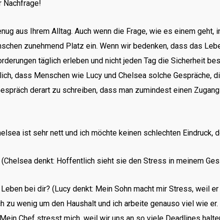
r Nachfrage!
nug aus Ihrem Alltag. Auch wenn die Frage, wie es einem geht, in
schen zunehmend Platz ein. Wenn wir bedenken, dass das Leben 
orderungen täglich erleben und nicht jeden Tag die Sicherheit b
rlich, dass Menschen wie Lucy und Chelsea solche Gespräche, di
 Gespräch derart zu schreiben, dass man zumindest einen Zugang
lsea ist sehr nett und ich möchte keinen schlechten Eindruck, des
(Chelsea denkt: Hoffentlich sieht sie den Stress in meinem Gesich
 Leben bei dir? (Lucy denkt: Mein Sohn macht mir Stress, weil er 
 zu wenig um den Haushalt und ich arbeite genauso viel wie er. M
. Mein Chef stresst mich, weil wir uns an so viele Deadlines halte