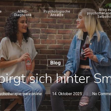
Blog z
e
ADHS-
Psychologische
psychotherape
Diagnostik
Ansätze
Selbsthi
Blog
irgt sich hinter Sm
ychotherapie-pare.online
14. Oktober 2025
No Comme