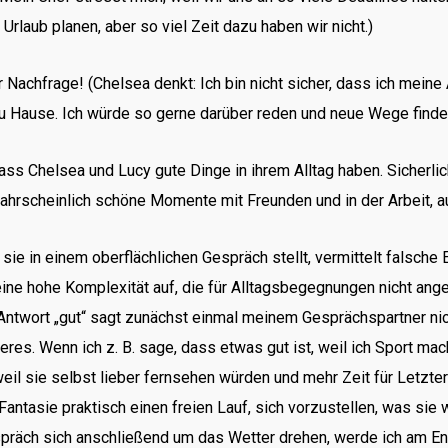
laub planen, aber so viel Zeit dazu haben wir nicht.)
 Nachfrage! (Chelsea denkt: Ich bin nicht sicher, dass ich meine
 zu Hause. Ich würde so gerne darüber reden und neue Wege find
ass Chelsea und Lucy gute Dinge in ihrem Alltag haben. Sicherli
hrscheinlich schöne Momente mit Freunden und in der Arbeit, auch
sie in einem oberflächlichen Gespräch stellt, vermittelt falsche 
eine hohe Komplexität auf, die für Alltagsbegegnungen nicht ange
Antwort „gut“ sagt zunächst einmal meinem Gesprächspartner nich
eres. Wenn ich z. B. sage, dass etwas gut ist, weil ich Sport 
, weil sie selbst lieber fernsehen würden und mehr Zeit für Let
Fantasie praktisch einen freien Lauf, sich vorzustellen, was sie w
räch sich anschließend um das Wetter drehen, werde ich am End