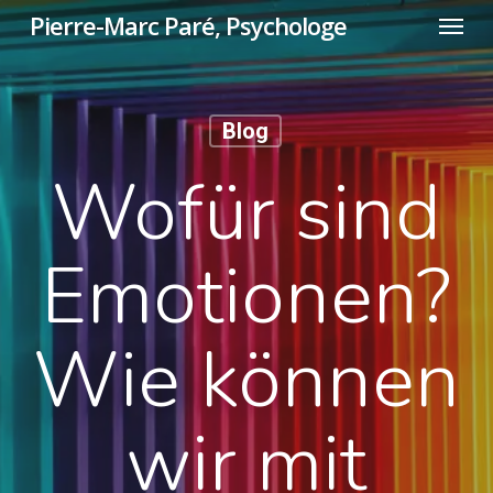
Menu
Skip
Pierre-Marc Paré, Psychologe
to
main
content
Blog
Wofür sind
Emotionen?
Wie können
wir mit